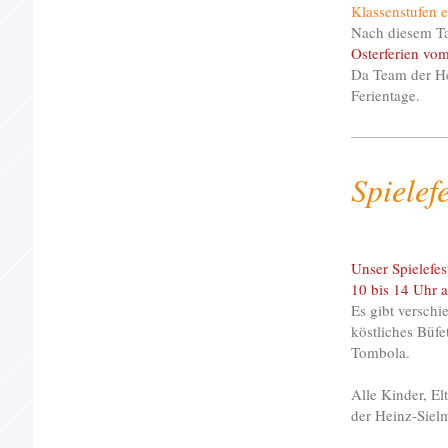
Klassenstufen e
Nach diesem Tag
Osterferien vom
Da Team der He
Ferientage.
Spielefe
Unser Spielefes
10 bis 14 Uhr a
Es gibt verschi
köstliches Büf
Tombola.
Alle Kinder, El
der Heinz-Siel