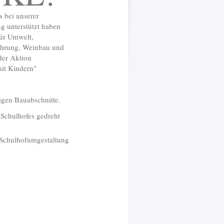
ns bei unserer
g unterstützt haben
für Umwelt,
ährung, Weinbau und
der Aktion
mit Kindern"
igen Bauabschnitte.
 Schulhofes gedreht
r Schulhofumgestaltung