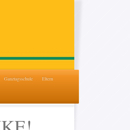
Ganztagsschule
Eltern
KE!