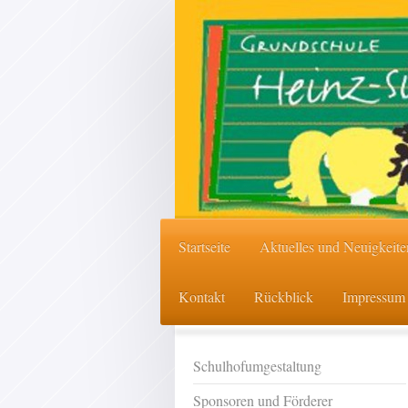
Startseite
Aktuelles und Neuigkeite
Kontakt
Rückblick
Impressum
Schulhofumgestaltung
Sponsoren und Förderer